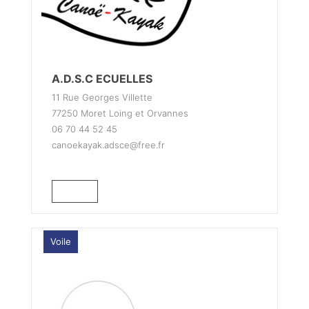
A.D.S.C ECUELLES
11 Rue Georges Villette
77250 Moret Loing et Orvannes
06 70 44 52 45
canoekayak.adsce@free.fr
Voile