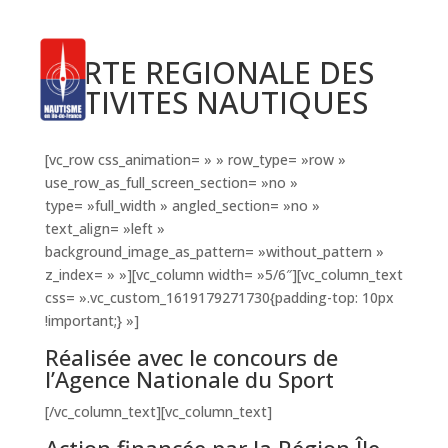
CARTE REGIONALE DES
ACTIVITES NAUTIQUES
[vc_row css_animation= » » row_type= »row »
use_row_as_full_screen_section= »no »
type= »full_width » angled_section= »no »
text_align= »left »
background_image_as_pattern= »without_pattern »
z_index= » »][vc_column width= »5/6″][vc_column_text
css= ».vc_custom_1619179271730{padding-top: 10px
!important;} »]
Réalisée avec le concours de
l’Agence Nationale du Sport
[/vc_column_text][vc_column_text]