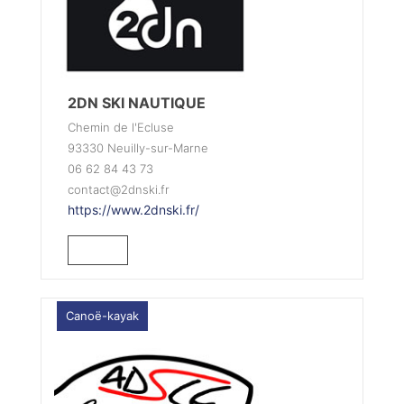
2DN SKI NAUTIQUE
Chemin de l'Ecluse
93330 Neuilly-sur-Marne
06 62 84 43 73
contact@2dnski.fr
https://www.2dnski.fr/
Canoë-kayak