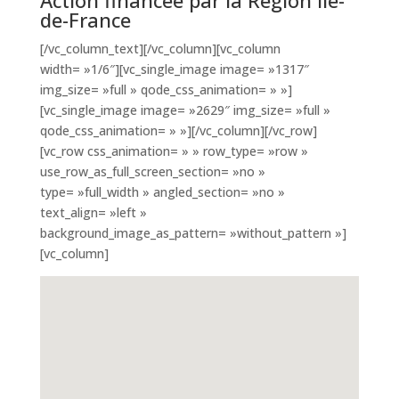
Action financée par la Région Île-
de-France
[/vc_column_text][/vc_column][vc_column
width= »1/6″][vc_single_image image= »1317″
img_size= »full » qode_css_animation= » »]
[vc_single_image image= »2629″ img_size= »full »
qode_css_animation= » »][/vc_column][/vc_row]
[vc_row css_animation= » » row_type= »row »
use_row_as_full_screen_section= »no »
type= »full_width » angled_section= »no »
text_align= »left »
background_image_as_pattern= »without_pattern »]
[vc_column]