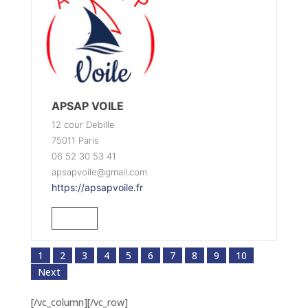
APSAP VOILE
12 cour Debille
75011 Paris
06 52 30 53 41
apsapvoile@gmail.com
https://apsapvoile.fr
1
2
3
4
5
6
7
8
9
10
Next
[/vc_column][/vc_row]